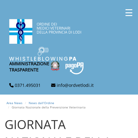
☰
ORDINE DEI
MEDICI VETERINARI
DELLA PROVINCIA DI LODI
AMMINISTRAZIONE
TRASPARENTE
0371.495031
info@ordvetlodi.it
Area News
News dall’Ordine
Giornata Nazionale della Prevenzione Veterinaria
GIORNATA