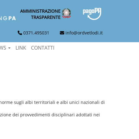
AMMINISTRAZIONE
TRASPARENTE
0371.495031
info@ordvetlodi.it
EWS
LINK
CONTATTI
rme sugli albi territoriali e albi unici nazionali di
tazione dei provvedimenti disciplinari adottati nei