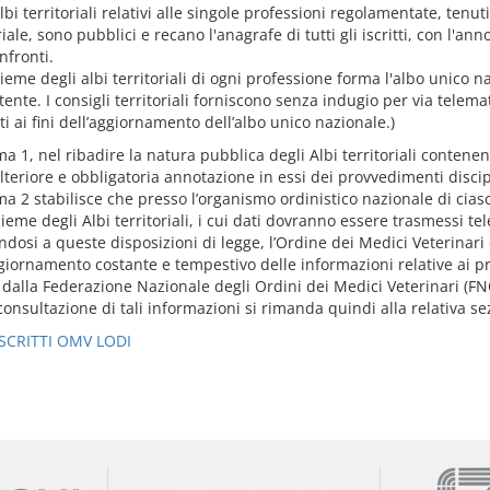
albi territoriali relativi alle singole professioni regolamentate, tenuti
riale, sono pubblici e recano l'anagrafe di tutti gli iscritti, con l'a
nfronti.
sieme degli albi territoriali di ogni professione forma l'albo unico na
nte. I consigli territoriali forniscono senza indugio per via telemat
ti ai fini dell’aggiornamento dell’albo unico nazionale.)
a 1, nel ribadire la natura pubblica degli Albi territoriali contenenti 
lteriore e obbligatoria annotazione in essi dei provvedimenti discipl
ma 2 stabilisce che presso l’organismo ordinistico nazionale di cia
sieme degli Albi territoriali, i cui dati dovranno essere trasmessi t
dosi a queste disposizioni di legge, l’Ordine dei Medici Veterinari 
giornamento costante e tempestivo delle informazioni relative ai pro
 dalla Federazione Nazionale degli Ordini dei Medici Veterinari (FN
consultazione di tali informazioni si rimanda quindi alla relativa se
SCRITTI OMV LODI