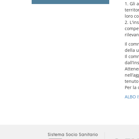
1. Gli 
territo
loro co
2. L'in
compete
rilevan
Il comm
della u
Il com
dall’in
Attenen
nell’ag
tenuto
Per la 
ALBO I