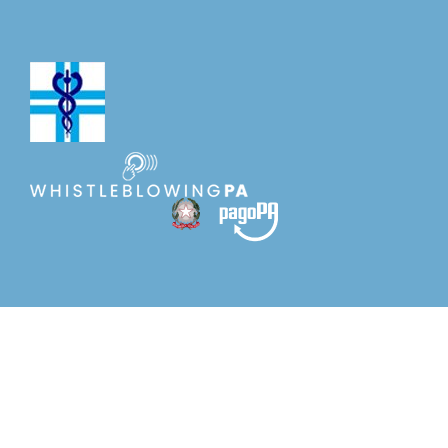
☰
ORDINE DEI
MEDICI VETERINARI
DELLA PROVINCIA DI LODI
AMMINISTRAZIONE
TRASPARENTE
0371.495031
info@ordvetlodi.it
Elenco strutture
Distretto di Lodi
DISTRETTO DI LODI